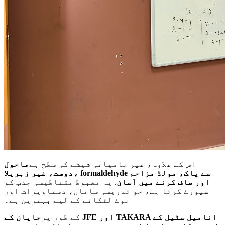
اس کے علاوہ، غیر نامیاتی شیشے کی سطح ہے
ماحول
دوست، غیر زہریلا، formaldehyde سے پاک، مولڈ مزاحم
اور صاف کرنے میں آسان
. یہ مضبوط مقناطیسی جذب کو
سپورٹ کرتا ہے، جو تدریسی سامان، دستاویزات اور
نوٹ لٹکانے کے لیے بہترین ہے۔
کے طور پر
جاپان کے JFE اور TAKARA انامیل سٹیل کے