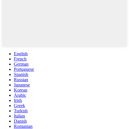
English
French
German
Portuguese
Spanish
Russian
Japanese
Korean
Arabic
Irish
Greek
Turkish
Italian
Danish
Romanian