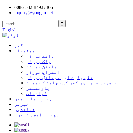
0086-532-84937366
inquiry@yongao.net
English
گھر
مصنوعات
وائٹ بورڈز
چاک بورڈز
بلیٹن بورڈز
امتزاج بورڈز
فلپ چارٹ اور موبائل بورڈز
منصوبہ ساز اور گھر کی سجاوٹ کے بورڈ
پارٹیشنز
لوازمات
ہمارے بارے میں
خبریں
نمائشیں
ہم سے رابطہ کریں۔