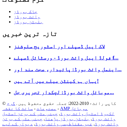
چاک بورڈز
وائٹ بورڈز
بلیٹن بورڈز
تازہ ترین خبریں
لاک ایبل ڈسپلے اور اسٹوریج سلوشنز
فولڈ ایبل وائٹ بورڈ - ورسٹائل ڈسپلے f...
اینمل وائٹ بورڈ: پائیدار، صحت مند اور...
یہاں ہم کینٹن میلے میں آتے ہیں!
موبائل وائٹ بورڈ: لچکدار تحریری حل...
© کاپی رائٹ - 2010-2022: جملہ حقوق محفوظ ہیں۔
گرم
AMP موبائل
-
مصنوعات
-
سائٹ کا نقشہ
لکیرڈ اسٹیل وائٹ بورڈ
,
چینی مٹی کے برتن اسٹیل
وائٹ بورڈ
,
بلیٹن بورڈز پڑھنا
,
چینی مٹی کے برتن
وائٹ بورڈ
,
غیر مقناطیسی وائٹ بورڈ
,
دیوار کے لیے