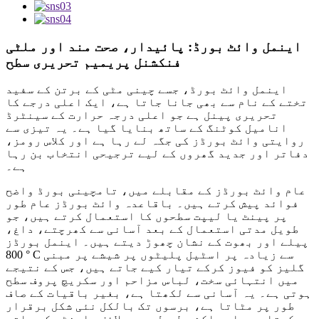
اینمل وائٹ بورڈ: پائیدار، صحت مند اور ملٹی
فنکشنل پریمیم تحریری سطح
اینمل وائٹ بورڈ، جسے چینی مٹی کے برتن کے سفید
تختے کے نام سے بھی جانا جاتا ہے، ایک اعلی درجے کا
تحریری پینل ہے جو اعلی درجہ حرارت کے سینٹرڈ
انامیل کوٹنگ کے ساتھ بنایا گیا ہے۔ یہ تیزی سے
روایتی وائٹ بورڈز کی جگہ لے رہا ہے اور کلاس رومز،
دفاتر اور جدید گھروں کے لیے ترجیحی انتخاب بن رہا
ہے۔
عام وائٹ بورڈز کے مقابلے میں، تامچینی بورڈ واضح
فوائد پیش کرتے ہیں۔ باقاعدہ وائٹ بورڈز عام طور
پر پینٹ یا لیپت سطحوں کا استعمال کرتے ہیں، جو
طویل مدتی استعمال کے بعد آسانی سے کھرچتے، داغ،
پیلے اور بھوت کے نشان چھوڑ دیتے ہیں۔ اینمل بورڈز
800 ° C سے زیادہ پر اسٹیل پلیٹوں پر شیشے پر مبنی
گلیز کو فیوز کرکے تیار کیے جاتے ہیں، جس کے نتیجے
میں انتہائی سخت، لباس مزاحم اور سکریچ پروف سطح
ہوتی ہے۔ یہ آسانی سے لکھتا ہے، بغیر باقیات کے صاف
طور پر مٹاتا ہے، برسوں تک بالکل نئی شکل برقرار
رکھتا ہے، اور اکثر طویل سروس لائف وارنٹی کے ساتھ