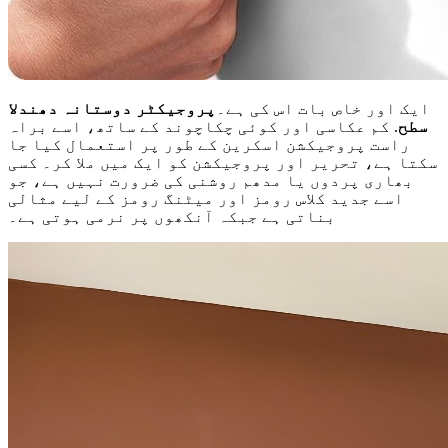
ایک اور خاص بات اس کی ہے۔
پروجیکٹر دوستانہ دھندلا
سطح
. کم عکاسی اور کوئی چکاچوند کے ساتھ، اسے براہ
راست پروجیکشن اسکرین کے طور پر استعمال کیا جا
سکتا ہے، تحریر اور پروجیکشن کو ایک میں ملا کر۔ کسی
بھاری پردوں یا مدھم روشنی کی ضرورت نہیں ہے، جو
اسے جدید کلاس رومز اور میٹنگ رومز کے لیے مثالی
بناتی ہے جبکہ آنکھوں پر نرمی ہوتی ہے۔