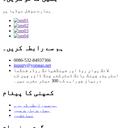
ہمارے سوشل میڈیا پر
ہم سے رابطہ کریں۔
0086-532-84937366
inquiry@yongao.net
لانگ یوان روڈ اور فینگشیانگ روڈ، شنگما
اسٹریٹ، چینگ یانگ ڈسٹرکٹ، چنگ ڈاؤ، چین کے
درمیان چوراہے کے 300 میٹر مغرب میں۔
کمپنی کا پیغام
ہم سے رابطہ کریں۔
ہمارے بارے میں
نمائشیں
گرم مصنوعات