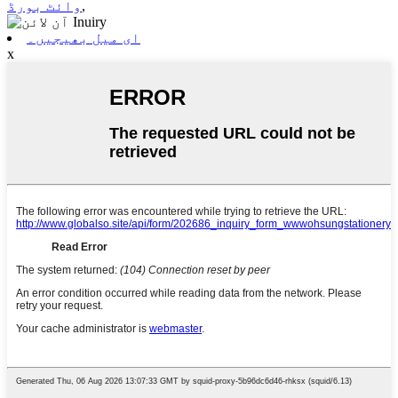
,
وائٹ بورڈ
ای میل بھیجیں۔
x