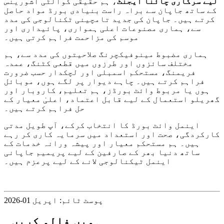
لیے سرکاری چائنا ایجنٹ
، ہم حقیقی کوالٹی اشورینس
کے ساتھ جاپان سے براہ راست بنیادی بورڈ مواد حاصل
کرتے ہیں۔ جاپان کی جدید تامچینی ٹکنالوجی کی مدد
سے، ہماری مصنوعات اعلی ہمواری، پائیداری اور
موسم کی مزاحمت فراہم کرتی ہیں۔
ہماری مضبوط مینوفیکچرنگ صلاحیتوں کی مدد سے، ہم
مختلف سائزوں اور طرزوں میں قطعی کٹنگ، عمدہ
فریمنگ، مستحکم اسمبلی اور لچکدار حسب ضرورت
فراہم کرتے ہیں۔ چاہے دیوار پر لگے ہوں، موبائل
ہوں یا مربوط وائٹ بورڈز، ہم تعلیم، کاروبار اور
گھریلو استعمال کے لیے قابل اعتماد، اعلیٰ معیار کے
حل فراہم کرتے ہیں۔
اینمل وائٹ بورڈ کا انتخاب کرکے، آپ طویل مدتی
کارکردگی، صحت اور استعداد میں سرمایہ کاری کر رہے
ہیں۔ ہم مستحکم معیار اور پیشہ ورانہ خدمات کے
ساتھ دنیا بھر کے صارفین کے لیے پریمیم جاپانی
اینمل ٹیکنالوجی لانے کے لیے پرعزم ہیں۔
پوسٹ ٹائم: اپریل 01-2026
ہمیں فالو کریں۔