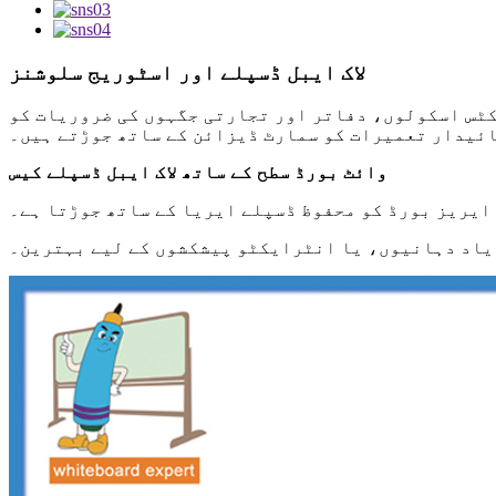
لاک ایبل ڈسپلے اور اسٹوریج سلوشنز
کٹس اسکولوں، دفاتر اور تجارتی جگہوں کی ضروریات کو
ائیدار تعمیرات کو سمارٹ ڈیزائن کے ساتھ جوڑتے ہیں۔
وائٹ بورڈ سطح کے ساتھ لاک ایبل ڈسپلے کیس
ایریز بورڈ کو محفوظ ڈسپلے ایریا کے ساتھ جوڑتا ہے۔
، یاد دہانیوں، یا انٹرایکٹو پیشکشوں کے لیے بہترین۔