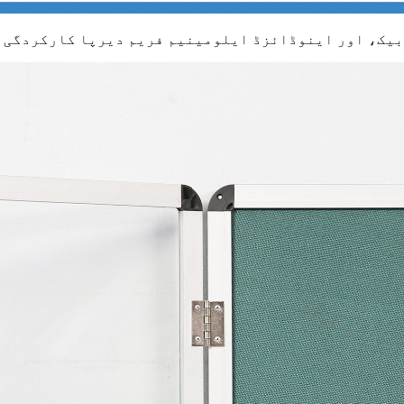
ور، جستی اسٹیل بیک، اور اینوڈائزڈ ایلومینیم فریم دیرپا کارکر