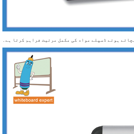
بچاتے ہوئے ڈسپلے مواد کی مکمل مرئیت فراہم کرتا ہے۔