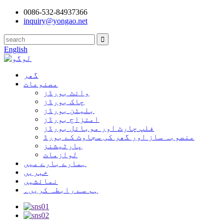
0086-532-84937366
inquiry@yongao.net
English
گھر
مصنوعات
وائٹ بورڈز
چاک بورڈز
بلیٹن بورڈز
امتزاج بورڈز
فلپ چارٹ اور موبائل بورڈز
منصوبہ ساز اور گھر کی سجاوٹ کے بورڈ
پارٹیشنز
لوازمات
ہمارے بارے میں
خبریں
نمائشیں
ہم سے رابطہ کریں۔