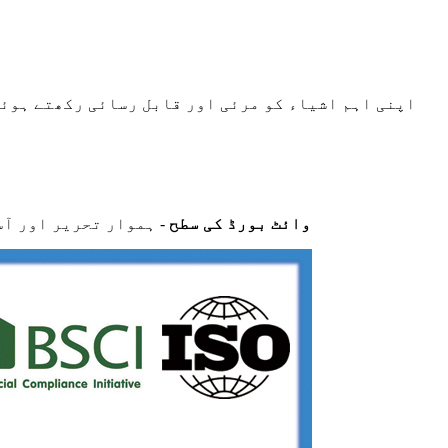
اپنی اہم اشیاء کو مرئی اور قابل رسائی رکھتے ہوئ
وائٹ بورڈ کی سطح
- ہموار تحریر اور آ