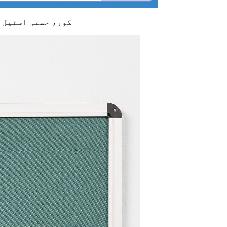
- کارڈ بورڈ یا MDF ک