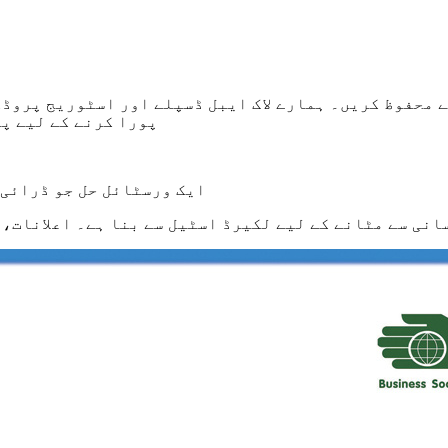
ے محفوظ کریں۔ ہمارے لاک ایبل ڈسپلے اور اسٹوریج پروڈ
پورا کرنے کے لیے پ
ایک ورسٹائل حل جو ڈرائی 
سانی سے مٹانے کے لیے لکیرڈ اسٹیل سے بنا ہے۔ اعلانات