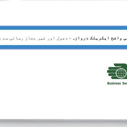
 واضح ایکریلک دروازہ
- دھول اور غیر مجاز رسائی سے 