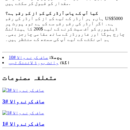
مقدار کو قبول کر سکتے ہیں.
کیا آپ کے پاس آرڈر کی کم از کم رقم ہے؟
ہاں، ہر آرڈر کے لیے کم از کم آرڈر کی رقم US$5000
ہے۔ اگر آرڈر کی رقم رقم سے کم ہے تو، پورٹ پر
ڈیلیوری کو آف سیٹ کرنے کے لیے $200 کا ہینڈلنگ
چارج ہوگا اور فارورڈر کے ساتھ مقامی چارجز بھی۔
ہم اس نکتے کے لیے آپ کی سمجھ کے منتظر ہیں۔
پچھلا:
صاف کرنے والا #10
اگلا:
وائٹ بورڈ لائننگ ٹیپ
متعلقہ مصنوعات
صاف کرنے والا #3
صاف کرنے والا #1