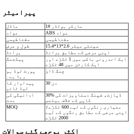
پیرامیٹر
مارکر ہولڈر #1
ماڈل
ABS مواد
مواد
مقناطیسی
مقناطیسی
15.4*13*2.6 سینٹی میٹر
طول و عرض
اپنی مرضی کے مطابق برانڈ
برانڈ
ایک اندرونی باکس میں 1 ٹکڑے اور
پیکجنگ
ایک کارٹن میں 48 ٹکڑے
چنگ ڈاؤ
پورٹ لوڈ ہو
رہا ہے۔
30 دن
پیداوار کا
لیڈ ٹائم
30% ڈپازٹ، شپنگ دستاویزات کی
ادائیگی کی
کاپی کے خلاف بیلنس
مدت
معیاری رنگوں کے لیے 600 ٹکڑے؛
MOQ
اپنی مرضی کے مطابق رنگوں کے لیے
2000 ٹکڑے
اکثر پوچھے گئے سوالات