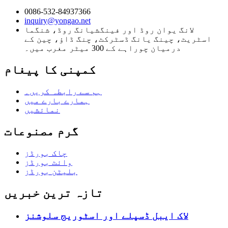
0086-532-84937366
inquiry@yongao.net
لانگ یوان روڈ اور فینگشیانگ روڈ، شنگما
اسٹریٹ، چینگ یانگ ڈسٹرکٹ، چنگ ڈاؤ، چین کے
درمیان چوراہے کے 300 میٹر مغرب میں۔
کمپنی کا پیغام
ہم سے رابطہ کریں۔
ہمارے بارے میں
نمائشیں
گرم مصنوعات
چاک بورڈز
وائٹ بورڈز
بلیٹن بورڈز
تازہ ترین خبریں
لاک ایبل ڈسپلے اور اسٹوریج سلوشنز