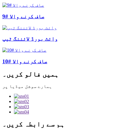
صاف کرنے والا #9
وائٹ بورڈ لائننگ ٹیپ
صاف کرنے والا #10
ہمیں فالو کریں۔
ہمارے سوشل میڈیا پر
ہم سے رابطہ کریں۔