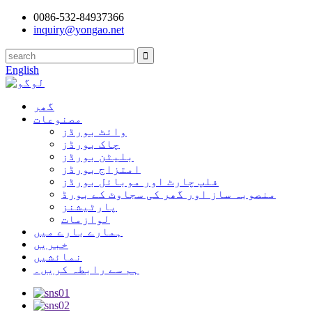
0086-532-84937366
inquiry@yongao.net
English
گھر
مصنوعات
وائٹ بورڈز
چاک بورڈز
بلیٹن بورڈز
امتزاج بورڈز
فلپ چارٹ اور موبائل بورڈز
منصوبہ ساز اور گھر کی سجاوٹ کے بورڈ
پارٹیشنز
لوازمات
ہمارے بارے میں
خبریں
نمائشیں
ہم سے رابطہ کریں۔