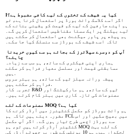
کیا یہ شیشے کے تختوں کے لیے کافی مضبوط ہے؟
I
اگر اسے کلاسک وائٹ بورڈ پر استعمال کرنا ہے، تو
ہم اپنے صارفین کے لیے کم قیمت کو یقینی بنانے کے
لیے بیکنگ پر ایک سستا مقناطیس استعمال کریں گے۔
ہم پیٹھ پر پاور میگنےٹ بھی استعمال کر سکتے ہیں
تاکہ اسے شیشے کے بورڈز سے منسلک کیا جا سکے۔
آپ کو دوسرے سپلائرز کے بجائے ہم سے کیوں خریدنا
چاہئے؟
ہماری اپنی فیکٹری کے ساتھ، ہم سب سے زیادہ
مسابقتی قیمت اور مسلسل معیار فراہم کر سکتے
ہیں.
پیشہ ورانہ سیلز ٹیم کے ساتھ، ہم بہتر سروس
فراہم کر سکتے ہیں.
تجربہ کار R&D ٹیم کے ساتھ، ہم مارکیٹنگ اور
مصنوعات کی تازہ کاری میں بہتر کام کرتے ہیں۔
مصنوعات کے لئے MOQ کیا ہے؟
ہم وائٹ بورڈز کو مکمل کنٹینرز میں آرڈر کرنے کا
مشورہ دیتے ہیں تاکہ ہم FCL میں بھیج سکیں اور اس
سے بورڈز اچھی طرح تیار ہوں گے۔ اگر آپ مکمل
کنٹینر آرڈر کرتے ہیں تو، ہم MOQ کے لئے بہت
لچکدار ہیں. ہم 10 یونٹس کے طور پر چھوٹے آرڈر کی