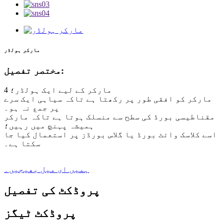
مارکر ہولڈر
مختصر تفصیل:
4 مارکر کے لیے ایک ہولڈر؛
مارکر کو افقی طور پر رکھتا ہے تاکہ سیاہی ایک سرے
پر جمع نہ ہو۔
مقناطیسی بورڈ کی سطح سے منسلک ہوتا ہے تاکہ مارکر
ہمیشہ پہنچ میں رہیں؛
اسے کلاسک وائٹ بورڈ یا گلاس بورڈز پر استعمال کیا جا
سکتا ہے۔
ہمیں ای میل بھیجیں۔
پروڈکٹ کی تفصیل
پروڈکٹ ٹیگز