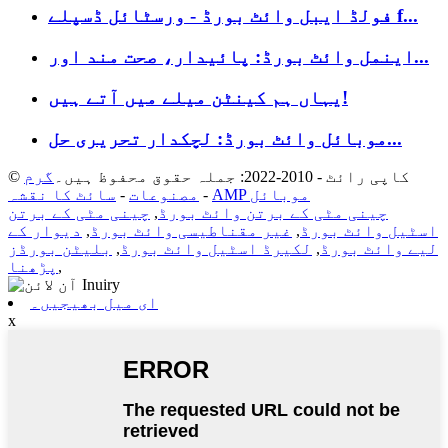
فولڈ ایبل وائٹ بورڈ - ورسٹائل ڈسپلے f...
اینمل وائٹ بورڈ: پائیدار، صحت مند اور...
یہاں ہم کینٹن میلے میں آتے ہیں!
موبائل وائٹ بورڈ: لچکدار تحریری حل...
© کاپی رائٹ - 2010-2022: جملہ حقوق محفوظ ہیں۔
گرم
AMP موبائل
-
مصنوعات
-
سائٹ کا نقشہ
چینی مٹی کے برتن وائٹ بورڈ
,
چینی مٹی کے برتن
اسٹیل وائٹ بورڈ
,
غیر مقناطیسی وائٹ بورڈ
,
دیوار کے
لیے وائٹ بورڈ
,
لکیرڈ اسٹیل وائٹ بورڈ
,
بلیٹن بورڈز
,
پڑھنا
ای میل بھیجیں۔
x